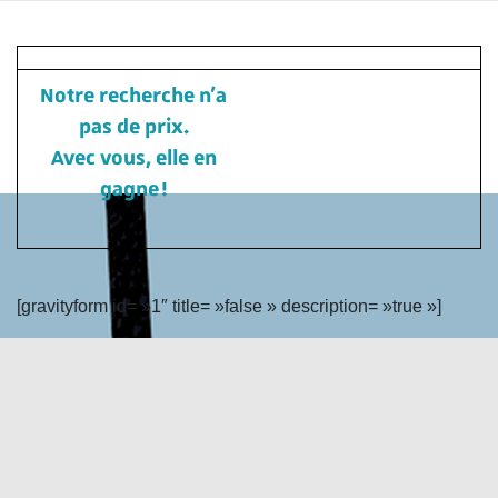
Notre recherche n’a
pas de prix.
Avec vous, elle en
gagne !
[gravityform id= »1″ title= »false » description= »true »]