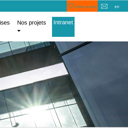
en
Faites un don
Intranet
ises
Nos projets