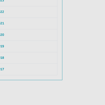
023
022
021
020
019
018
017