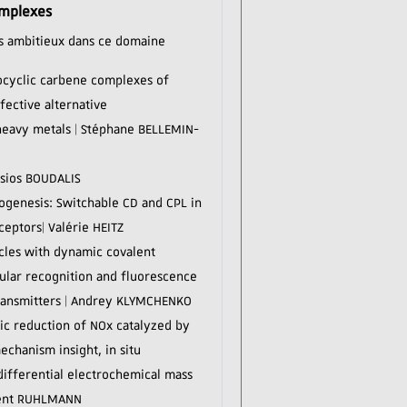
omplexes
lus ambitieux dans ce domaine
cyclic carbene complexes of
fective alternative
 heavy metals | Stéphane BELLEMIN-
ssios BOUDALIS
ogenesis: Switchable CD and CPL in
eptors| Valérie HEITZ
cles with dynamic covalent
ular recognition and fluorescence
ransmitters | Andrey KLYMCHENKO
ic reduction of NOx catalyzed by
chanism insight, in situ
differential electrochemical mass
rent RUHLMANN