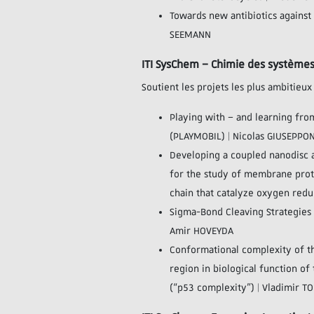
Towards new antibiotics against
SEEMANN
ITI SysChem – Chimie des système
Soutient les projets les plus ambitieu
Playing with – and learning fro
(PLAYMOBIL) | Nicolas GIUSEPPO
Developing a coupled nanodisc 
for the study of membrane prot
chain that catalyze oxygen redu
Sigma-Bond Cleaving Strategies f
Amir HOVEYDA
Conformational complexity of t
region in biological function o
(“p53 complexity”) | Vladimir T