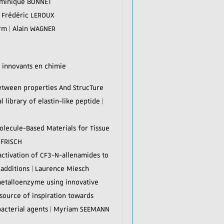
ominique BONNET
| Frédéric LEROUX
rm | Alain WAGNER
s innovants en chimie
between properties And StrucTure
 library of elastin-like peptide |
ecule-Based Materials for Tissue
 FRISCH
 activation of CF3-N-allenamides to
additions | Laurence Miesch
metalloenzyme using innovative
 source of inspiration towards
acterial agents | Myriam SEEMANN