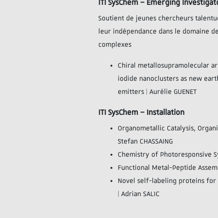
ITI SysChem – Emerging Investigat
Soutient de jeunes chercheurs talent
leur indépendance dans le domaine de
complexes
Chiral metallosupramolecular a
iodide nanoclusters as new ear
emitters | Aurélie GUENET
ITI SysChem – Installation
Organometallic Catalysis, Organi
Stefan CHASSAING
Chemistry of Photoresponsive 
Functional Metal-Peptide Assemb
Novel self-labeling proteins for
| Adrian SALIC