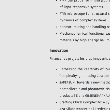
NMR LED probe for in situ (supr
of light-responsive systems
FTIR microscope for structural s
dynamics of complex systems
Nanostructuring and handling n
Mechanochemical functionalisaz
materials by high energy ball mi
Innovation
Finance les projets les plus innovants
Harnessing the Reactivity of “S
Complexity-generating Cascade 
SAFERSUN: Towards a new metho
photoallergic and phototoxic ri
products | Elena GIMENEZ-ARNAU
Crafting Chiral Complexity: A S
Aza-Silaheterocycles | Frédéric