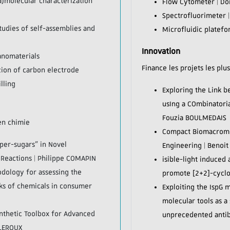
a)molecular characterization
Flow Cytometer | D
Spectrofluorimeter 
tudies of self-assemblies and
Microfluidic platefo
Innovation
anomaterials
Finance les projets les plu
ion of carbon electrode
lling
Exploring the Link 
usIng a COmbinatorial
Fouzia BOULMEDAIS
 en chimie
Compact Biomacromol
uper-sugars” in Novel
Engineering | Benoit
Reactions | Philippe COMAPIN
isible-light induced
dology for assessing the
promote [2+2]-cyclo
sks of chemicals in consumer
Exploiting the IspG 
molecular tools as a
ynthetic Toolbox for Advanced
unprecedented antib
 LEROUX