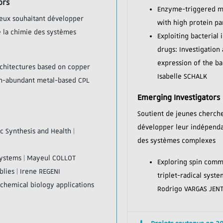
ors
Enzyme-triggered m
ueux souhaitant développer
with high protein pa
 la chimie des systèmes
Exploiting bacterial
drugs: Investigation 
expression of the ba
rchitectures based on copper
Isabelle SCHALK
th-abundant metal-based CPL
Emerging Investigators
Soutient de jeunes cherche
développer leur indépenda
c Synthesis and Health |
des systèmes complexes
Systems | Mayeul COLLOT
Exploring spin comm
lies | Irene REGENI
triplet-radical syst
 chemical biology applications
Rodrigo VARGAS JEN