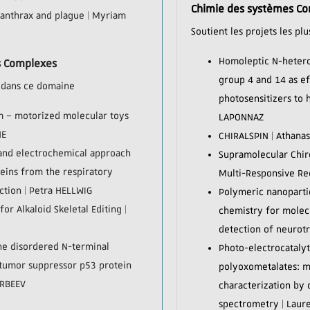
Chimie des systèmes C
 anthrax and plague | Myriam
Soutient les projets les p
Homoleptic N-hetero
s Complexes
group 4 and 14 as ef
x dans ce domaine
photosensitizers to
m – motorized molecular toys
LAPONNAZ
NE
CHIRALSPIN | Athana
and electrochemical approach
Supramolecular Chir
eins from the respiratory
Multi-Responsive Rec
ction | Petra HELLWIG
Polymeric nanoparti
or Alkaloid Skeletal Editing |
chemistry for molec
detection of neurot
he disordered N-terminal
Photo-electrocatalyt
f tumor suppressor p53 protein
polyoxometalates: me
ORBEEV
characterization by 
spectrometry | Lau