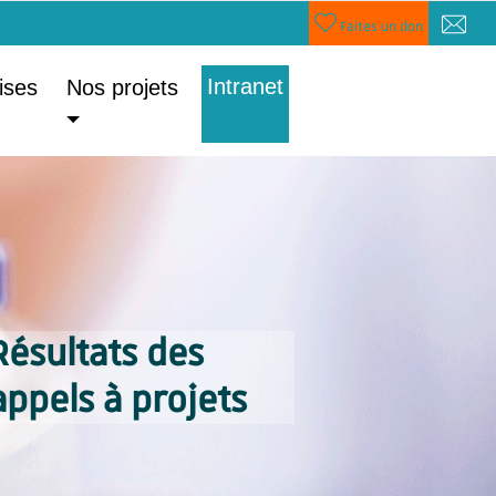
Faites un don
Intranet
ises
Nos projets
Résultats des
appels à projets