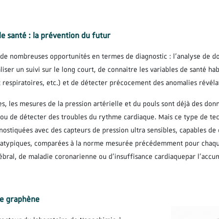
de santé : la prévention du futur
vre de nombreuses opportunités en termes de diagnostic : l’analyse de 
iser un suivi sur le long court, de connaitre les variables de santé hab
respiratoires, etc.) et de détecter précocement des anomalies révélat
es, les mesures de la pression artérielle et du pouls sont déjà des do
ou de détecter des troubles du rythme cardiaque. Mais ce type de techn
gnostiquées avec des capteurs de pression ultra sensibles, capables d
ns atypiques, comparées à la norme mesurée précédemment pour chaque
bral, de maladie coronarienne ou d’insuffisance cardiaquepar l’accum
de graphène