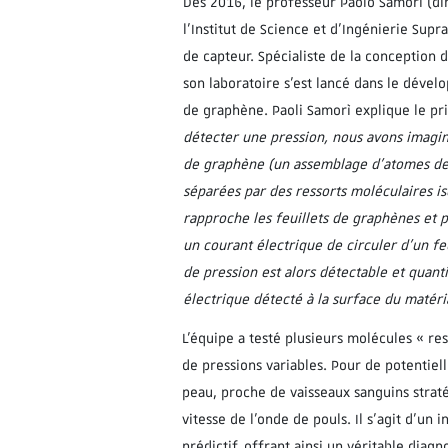
Dès 2016, le professeur Paolo Samorì (di
l’Institut de Science et d’Ingénierie Supr
de capteur. Spécialiste de la conception 
son laboratoire s’est lancé dans le déve
de graphène. Paoli Samorì explique le pri
détecter une pression, nous avons imagi
de graphène (un assemblage d’atomes de 
séparées par des ressorts moléculaires i
rapproche les feuillets de graphènes et 
un courant électrique de circuler d’un feui
de pression est alors détectable et quant
électrique détecté à la surface du matéri
L’équipe a testé plusieurs molécules « r
de pressions variables. Pour de potentiell
peau, proche de vaisseaux sanguins stratég
vitesse de l’onde de pouls. Il s’agit d’un
prédictif, offrant ainsi un véritable diag