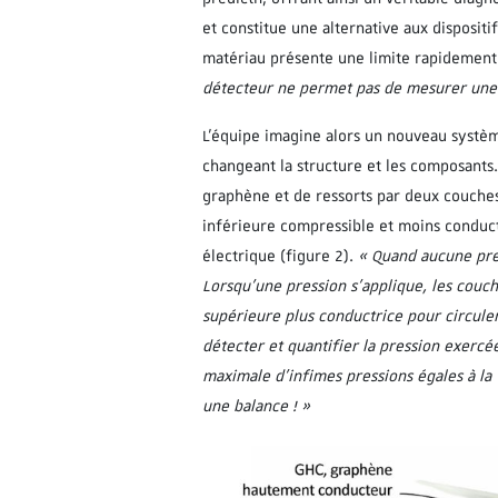
et constitue une alternative aux disposit
matériau présente une limite rapidement
détecteur ne permet pas de mesurer une 
L’équipe imagine alors un nouveau systèm
changeant la structure et les composants
graphène et de ressorts par deux couche
inférieure compressible et moins conductr
électrique (figure 2).
« Quand aucune pr
Lorsqu’une pression
s’applique
, les couc
supérieure plus conductrice
pour circuler
détecter et quantifier la pression exercé
maximale
d
’
infime
s
pression
s
égales à la
une balance !
»