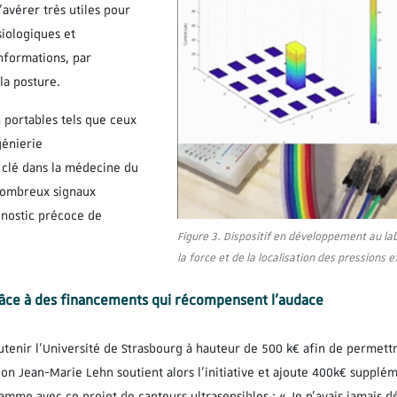
’avérer très utiles pour
iologiques et
nformations, par
la posture.
 portables tels que ceux
génierie
e clé dans la médecine du
 nombreux signaux
gnostic précoce de
Figure 3. Dispositif en développement au lab
la force et de la localisation des pressions 
râce à des financements qui récompensent l’audace
utenir l’Université de Strasbourg à hauteur de 500 k€ afin de permet
on Jean-Marie Lehn soutient alors l’initiative et ajoute 400k€ supplé
amme avec ce projet de capteurs ultrasensibles : « Je n’avais jamais 