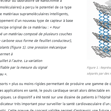
recteur du laboratoire de Nanochimie à
amoléculaires) a perçu le potentiel de ce type
de matériaux supramoléculaires intelligents,
loppement d’un nouveau type de capteur à base
ncipe original de ce matériau :
« Pour
né un matériau composé de plusieurs couches
carbone sous forme de feuillet conducteur),
solants (figure 1). Une pression mécanique
permet à
llet à l’autre. La variation
ifiable par la mesure du signal
Figure 1 : Représ
séparés par des r
au »
.
essorts » plus ou moins rigides permettant de produire une gamme de 
es applications en santé, le pouls cardiaque serait alors détectable en
iques. Le dispositif a été testé sur une dizaine de patients à l’hôpit
 indicateur très important pour surveiller la santé cardiovasculaire d’un
nostic. Cette preuve de concept validée permet d’entrevoir une future u