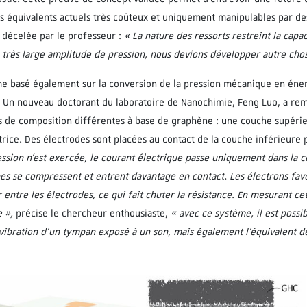
ifs équivalents actuels très coûteux et uniquement manipulables par d
 décelée par le professeur :
« La nature des ressorts restreint la cap
très large amplitude de pression, nous devions développer autre cho
e basé également sur la conversion de la pression mécanique en éner
. Un nouveau doctorant du laboratoire de Nanochimie, Feng Luo, a rem
s de composition différentes à base de graphène : une couche supéri
ice. Des électrodes sont placées au contact de la couche inférieure p
ession
n’
est
exercée
, le courant électrique passe uniquement dans la 
hes se compressent et entrent davantage en contact. Les électrons
fav
 entre les électrodes, ce qui fait chuter la résistance. En mesurant cet
e
»
,
précise le chercheur enthousiaste,
« avec ce système, il est poss
 vibration d’un tympan exposé à un son, mais également l’équivalent d