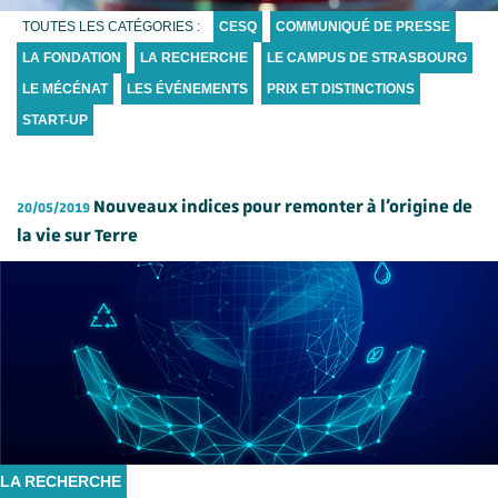
TOUTES LES CATÉGORIES :
CESQ
COMMUNIQUÉ DE PRESSE
LA FONDATION
LA RECHERCHE
LE CAMPUS DE STRASBOURG
LE MÉCÉNAT
LES ÉVÉNEMENTS
PRIX ET DISTINCTIONS
START-UP
Nouveaux indices pour remonter à l’origine de
20/05/2019
la vie sur Terre
LA RECHERCHE