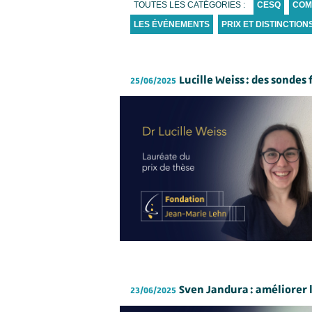
TOUTES LES CATÉGORIES :
CESQ
COM
LES ÉVÉNEMENTS
PRIX ET DISTINCTION
Lucille Weiss : des sonde
25/06/2025
Sven Jandura : améliorer 
23/06/2025