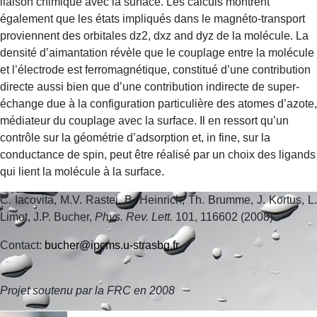
liaison chimique avec la surface. Les calculs montrent
également que les états impliqués dans le magnéto-transport
proviennent des orbitales dz2, dxz and dyz de la molécule. La
densité d’aimantation révèle que le couplage entre la molécule
et l’électrode est ferromagnétique, constitué d’une contribution
directe aussi bien que d’une contribution indirecte de super-
échange due à la configuration particulière des atomes d’azote,
médiateur du couplage avec la surface. Il en ressort qu’un
contrôle sur la géométrie d’adsorption et, in fine, sur la
conductance de spin, peut être réalisé par un choix des ligands
qui lient la molécule à la surface.
C. Iacovita, M.V. Rastei, B. Heinrich, Th. Brumme, J. Kortus, L.
Limot, J.P. Bucher,
Phys. Rev. Lett.
101
, 116602 (2008).
Contact:
bucher@ipcms.u-strasbg.fr
Projet soutenu par la FRC en 2008