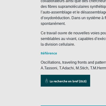
collaborateurs ainsi que des chercheur
des fibres supramoléculaires synthéti
l’auto-assemblage et le désassemblage
d’oxydoréduction. Dans un système à flu
spontanément.
Ce travail ouvre de nouvelles voies pou
semblables au vivant, capables d’exéc
la division cellulaire.
Référence
Oscillations, traveling fronts and patt
A.Tassoni, T.Adachi, M.Stich, T.M.Her
La recherche en bref (OLD)