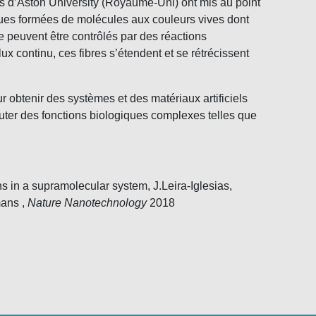
s d’Aston University (Royaume-Uni) ont mis au point
ques formées de molécules aux couleurs vives dont
 peuvent être contrôlés par des réactions
x continu, ces fibres s’étendent et se rétrécissent
r obtenir des systèmes et des matériaux artificiels
uter des fonctions biologiques complexes telles que
erns in a supramolecular system
, J.Leira-Iglesias,
mans ,
Nature Nanotechnology
2018