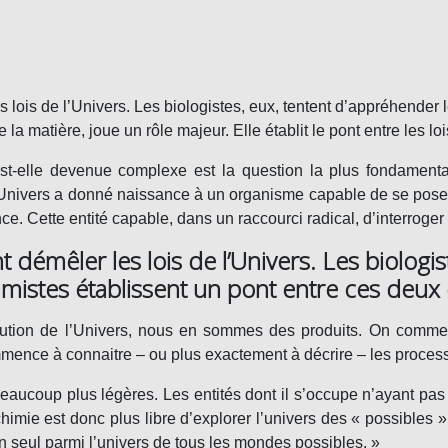
 lois de l’Univers. Les biologistes, eux, tentent d’appréhender l
e la matière, joue un rôle majeur. Elle établit
le pont entre les loi
est-elle devenue complexe est la question la plus fondament
’Univers
a donné naissance à un organisme capable de se poser 
e. Cette entité capable, dans un raccourci radical, d’interroger 
t démêler les lois de l’Univers. Les biolog
himistes établissent un pont entre ces deux 
lution de l’Univers, nous en sommes des produits. On commen
mence à connaitre – ou plus exactement à décrire – les proces
beaucoup plus légères. Les entités dont il s’occupe n’ayant pas 
himie est donc plus libre d’
explorer l’univers des « possibles »
n seul parmi l’univers de tous les mondes possibles. »