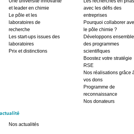
Une université innovante
Les recherches en pha
et leader en chimie
avec les défis des
Le pôle et les
entreprises
laboratoires de
Pourquoi collaborer av
recherche
le pôle chimie ?
Les start-ups issues des
Développons ensemble
laboratoires
des programmes
Prix et distinctions
scientifiques
Boostez votre stratégie
RSE
Nos réalisations grâce 
vos dons
Programme de
reconnaissance
Nos donateurs
'actualité
Nos actualités