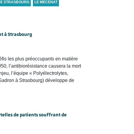
DE STRASBOURG
LE MÉCÉNAT
nt à Strasbourg
éfis les plus préoccupants en matière
0, l’antibiorésistance causera la mort
eu, l’équipe « Polyélectrolytes,
 Sadron à Strasbourg) développe de
elles de patients souffrant de