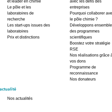
et leader en chimie
avec les défis des
Le pôle et les
entreprises
laboratoires de
Pourquoi collaborer av
recherche
le pôle chimie ?
Les start-ups issues des
Développons ensemble
laboratoires
des programmes
Prix et distinctions
scientifiques
Boostez votre stratégie
RSE
Nos réalisations grâce 
vos dons
Programme de
reconnaissance
Nos donateurs
'actualité
Nos actualités